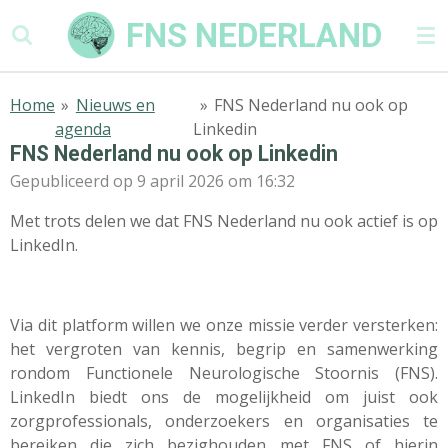
Ga
FNS NEDERLAND
direct
naar
de
Home
»
Nieuws en
»
FNS Nederland nu ook op
hoofdinhoud
agenda
Linkedin
FNS Nederland nu ook op Linkedin
Gepubliceerd op 9 april 2026 om 16:32
Met trots delen we dat FNS Nederland nu ook actief is op
LinkedIn.
Via dit platform willen we onze missie verder versterken:
het vergroten van kennis, begrip en samenwerking
rondom Functionele Neurologische Stoornis (FNS).
LinkedIn biedt ons de mogelijkheid om juist ook
zorgprofessionals, onderzoekers en organisaties te
bereiken die zich bezighouden met FNS of hierin