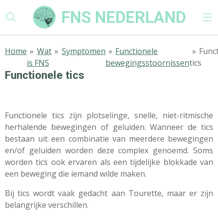
Ga
FNS NEDERLAND
direct
naar
de
Home
»
Wat
»
Symptomen
»
Functionele
»
Func
hoofdinhoud
is FNS
bewegingsstoornissen
tics
Functionele tics
Functionele tics zijn plotselinge, snelle, niet-ritmische
herhalende bewegingen of geluiden. Wanneer de tics
bestaan uit een combinatie van meerdere bewegingen
en/of geluiden worden deze complex genoemd. Soms
worden tics ook ervaren als een tijdelijke blokkade van
een beweging die iemand wilde maken.
Bij tics wordt vaak gedacht aan Tourette, maar er zijn
belangrijke verschillen.