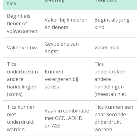
tics
Begint als
Vaker bij kinderen
Begint als jong
tiener of
en tieners
kind
volwassenen
Gevoelens van
Vaker vrouw
Vaker man
angst
Tics
Tics
onderbreken
Kunnen
onderbreken
andere
verergeren bij
andere
handelingen
stress
handelingen
(soms)
(meestal) niet
Tics kunnen
Tics kunnen een
Vaak in combinatie
niet
paar seconde
met OCD, ADHD
onderdrukt
onderdrukt
en ASS
worden
worden