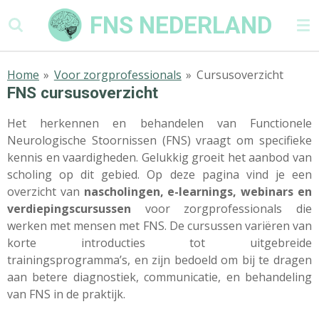
Ga
FNS NEDERLAND
direct
naar
de
Home
»
Voor zorgprofessionals
»
Cursusoverzicht
hoofdinhoud
FNS cursusoverzicht
Het herkennen en behandelen van Functionele
Neurologische Stoornissen (FNS) vraagt om specifieke
kennis en vaardigheden. G
elukkig groeit het aanbod van
scholing op dit gebied.
Op deze pagina vind je een
overzicht van
nascholingen, e-learnings, webinars en
verdiepingscursussen
voor zorgprofessionals die
werken met mensen met FNS. De cursussen variëren van
korte introducties tot uitgebreide
trainingsprogramma’s, en zijn bedoeld om bij te dragen
aan betere diagnostiek, communicatie, en behandeling
van FNS in de praktijk.