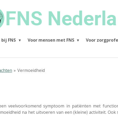
FNS Nederl
 bij FNS
Voor mensen met FNS
Voor zorgprofe
achten
»
Vermoeidheid
een veelvoorkomend symptoom in patiënten met function
eidheid na het uitvoeren van een (kleine) activiteit. Oo