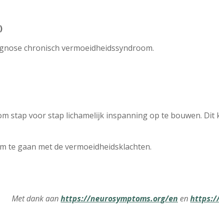
)
agnose chronisch vermoeidheidssyndroom.
n om stap voor stap lichamelijk inspanning op te bouwen. Dit 
om te gaan met de vermoeidheidsklachten.
Met dank aan
https://neurosymptoms.org/en
en
https:/