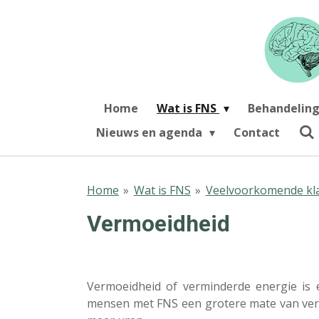
Ga
direct
naar
de
hoofdinhoud
Home
Wat is FNS
Behandeling
Nieuws en agenda
Contact
Home
»
Wat is FNS
»
Veelvoorkomende kl
Vermoeidheid
Vermoeidheid of verminderde energie is 
mensen met FNS een grotere mate van vermo