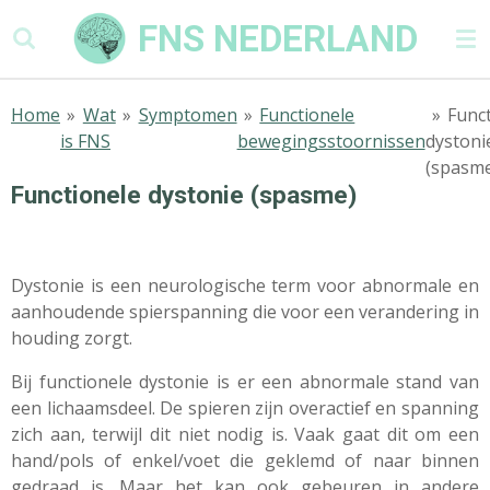
Ga
FNS NEDERLAND
direct
naar
de
Home
»
Wat
»
Symptomen
»
Functionele
»
Func
hoofdinhoud
is FNS
bewegingsstoornissen
dystoni
(spasm
Functionele dystonie (spasme)
Dystonie is een neurologische term voor abnormale en
aanhoudende spierspanning die voor een verandering in
houding zorgt.
Bij functionele dystonie is er een abnormale stand van
een lichaamsdeel. De spieren zijn overactief en spanning
zich aan, terwijl dit niet nodig is. Vaak gaat dit om een
hand/pols of enkel/voet die geklemd of naar binnen
gedraad is. Maar het kan ook gebeuren in andere