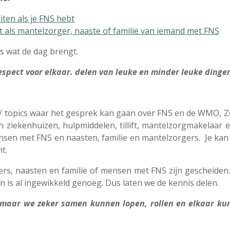
ten als je FNS hebt
 als mantelzorger, naaste of familie van iemand met FNS
es wat de dag brengt.
espect voor elkaar. delen van leuke en minder leuke dinge
/ topics waar het gesprek kan gaan over FNS en de WMO, Z
 ziekenhuizen, hulpmiddelen, tillift, mantelzorgmakelaar enz
en met FNS en naasten, familie en mantelzorgers. Je kan h
ht.
s, naasten en familie of mensen met FNS zijn gescheiden.
n is al ingewikkeld genoeg. Dus laten we de kennis delen.
maar we zeker samen kunnen lopen, rollen en elkaar kun