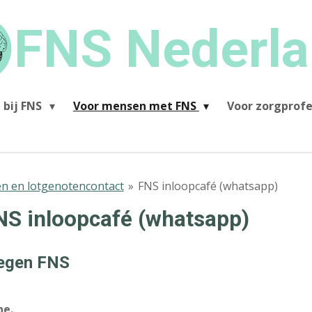
FNS Nederl
 bij FNS
Voor mensen met FNS
Voor zorgprofe
en en lotgenotencontact
»
FNS inloopcafé (whatsapp)
NS inloopcafé (whatsapp)
tegen FNS
ne.