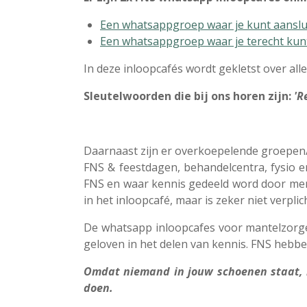
Een whatsappgroep waar je kunt aanslui
Een whatsappgroep waar je terecht kunt
In deze inloopcafés wordt gekletst over all
Sleutelwoorden die bij ons horen zijn:
'R
Daarnaast zijn er overkoepelende groepen
FNS & feestdagen, behandelcentra, fysio en
FNS en waar kennis gedeeld word door mens
in het inloopcafé, maar is zeker niet verplic
De whatsapp inloopcafes voor mantelzorger
geloven in het delen van kennis. FNS hebbe
Omdat niemand in jouw schoenen staat, 
doen.