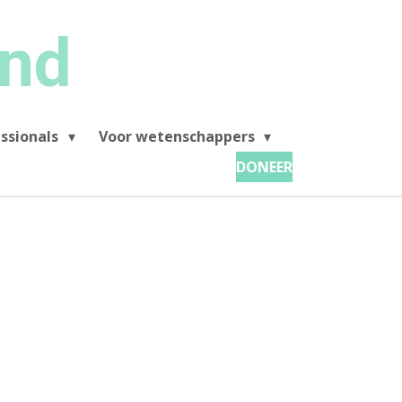
and
ssionals
Voor wetenschappers
DONEER