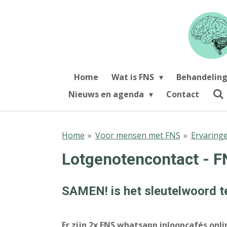
Ga
direct
naar
de
hoofdinhoud
Home
Wat is FNS
Behandeling
Nieuws en agenda
Contact
Home
»
Voor mensen met FNS
»
Ervaring
Lotgenotencontact - F
SAMEN! is het sleutelwoord 
Er zijn 2x FNS whatsapp inloopcafés onli