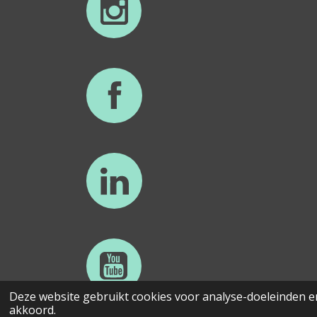
Deze website gebruikt cookies voor analyse-doeleinden en
© 2024 Functionele Neurologische Stoornis
akkoord.