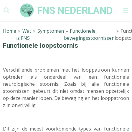
Ga
FNS NEDERLAND
direct
naar
de
Home
»
Wat
»
Symptomen
»
Functionele
»
Func
hoofdinhoud
is FNS
bewegingsstoornissen
loopsto
Functionele loopstoornis
Verschillende problemen met het looppatroon kunnen
optreden als onderdeel van een functionele
neurologische stoornis. Zoals bij alle functionele
stoornissen, gebeurt dit niet omdat mensen opzettelijk
op deze manier lopen. De beweging en het looppatroon
zijn onvrijwillig.
Dit zijn de meest voorkomende types van functionele