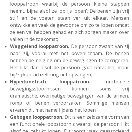
looppatroon waarbij de persoon kleine stappen
neemt, bijna alsof ze 'op ijs lopen'. De benen zijn vrij
stijf en de voeten staan ver uit elkaar. Mensen
ontwikkelen vaak de gewoonte om zo te lopen omdat
ze een val hebben gehad en zich zorgen maken over
vallen in de toekomst;
Waggelend looppatroon.
De persoon zwaait van zij
naar zij, vooral met het bovenlichaam. De benen
hebben de neiging om de bewegingen te corrigeren.
Het lijkt dan alsof de persoon gaat omvallen, maar
hij/zij kan zichzelf nog net opvangen;
Hyperkinetisch looppatroon.
Functionele
bewegingsstoornissen kunnen soms vrij
dramatische, overmatige bewegingen van de armen,
romp of benen veroorzaken. Sommige mensen
ervaren dit met name tijdens het lopen;
Gebogen looppatroon.
Dit is een zeldzame vorm van
een functionele loopstoornis waarbij de persoon lijkt
alsof ze gebukt lopen. Dit wordt vaak geassocieerd