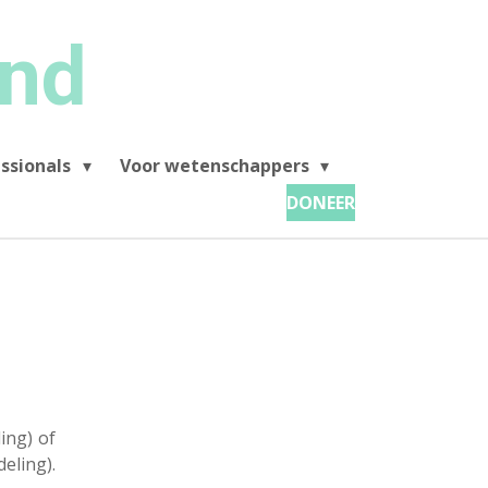
and
ssionals
Voor wetenschappers
DONEER
ing) of
eling).