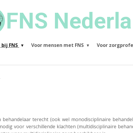
FNS Nederl
 bij FNS
Voor mensen met FNS
Voor zorgprofe
r
n behandelaar terecht (ook wel monodisciplinaire behandel
dig voor verschillende klachten (multidisciplinaire behand