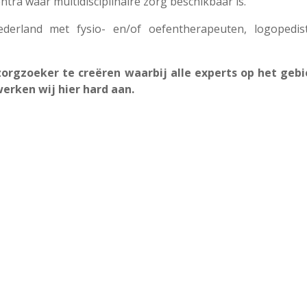
tra waar multidisciplinaire zorg beschikbaar is.
erland met fysio- en/of oefentherapeuten, logopedis
orgzoeker te creëren waarbij alle experts op het geb
werken wij hier hard aan.