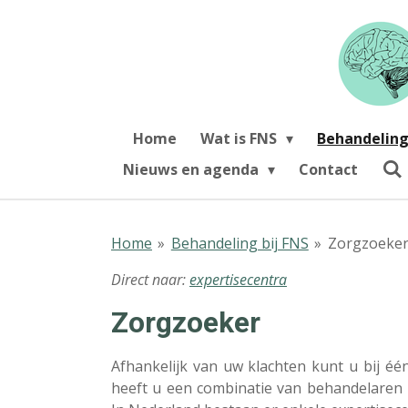
Ga
direct
naar
de
hoofdinhoud
Home
Wat is FNS
Behandeling
Nieuws en agenda
Contact
Home
»
Behandeling bij FNS
»
Zorgzoeke
Direct naar:
expertisecentra
Zorgzoeker
Afhankelijk van uw klachten kunt u bij éé
heeft u een combinatie van behandelaren no