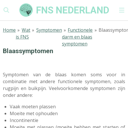
Ga
FNS NEDERLAND
direct
naar
de
Home
»
Wat
»
Symptomen
»
Functionele
»
Blaassympto
hoofdinhoud
is FNS
darm en blaas
symptomen
Blaassymptomen
Symptomen van de blaas komen soms voor in
combinatie met andere functionele symptomen, zoals
rugpijn en buikpijn. Veelvoorkomende symptomen zijn
onder andere:
Vaak moeten plassen
Moeite met ophouden
Incontinentie
Moeite met plassen (moeite hebben met starten of